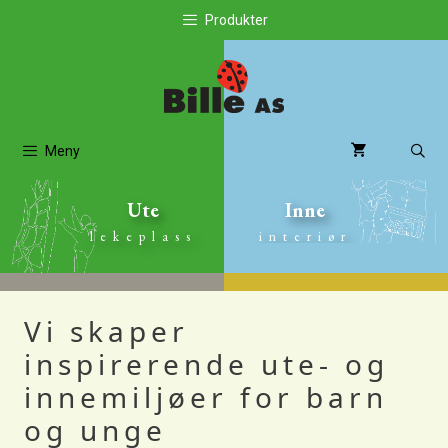
Hopp
Produkter
til
innhold
Meny
Ute
Inne
lekeplass
interiør
Vi skaper
inspirerende ute- og
innemiljøer for barn
og unge