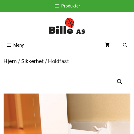
Hopp
Produkter
til
innhold
Meny
Hjem
/
Sikkerhet
/ Holdfast