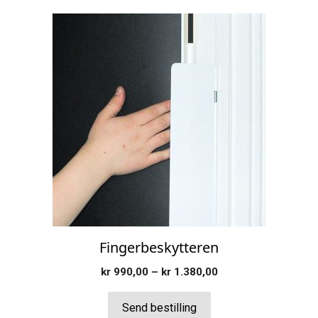
Dette
produktet
har
flere
varianter.
Alternativene
kan
velges
på
produktsiden
Fingerbeskytteren
Prisområde:
kr
990,00
–
kr
1.380,00
kr 990,00
til
Send bestilling