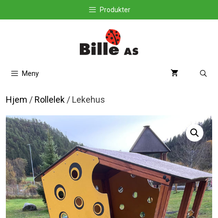
Hopp
Produkter
til
innhold
Meny
Hjem
/
Rollelek
/ Lekehus