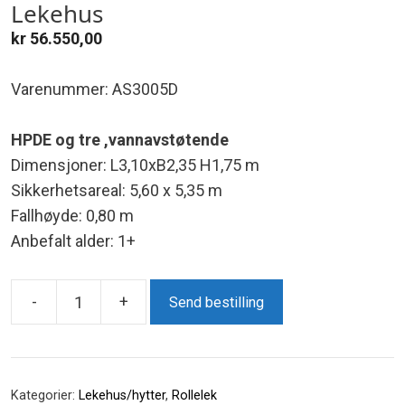
Lekehus
kr
56.550,00
Varenummer: AS3005D
HPDE og tre ,vannavstøtende
Dimensjoner: L3,10xB2,35 H1,75 m
Sikkerhetsareal: 5,60 x 5,35 m
Fallhøyde: 0,80 m
Anbefalt alder: 1+
-
+
Send bestilling
Lekehus
antall
Kategorier:
Lekehus/hytter
,
Rollelek