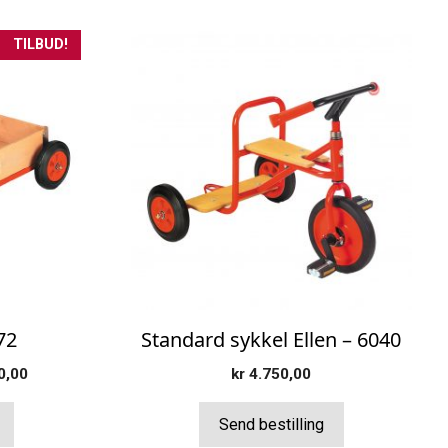
TILBUD!
72
Standard sykkel Ellen – 6040
elig
Nåværende
0,00
kr
4.750,00
pris
er:
Send bestilling
0,00.
kr 2.320,00.