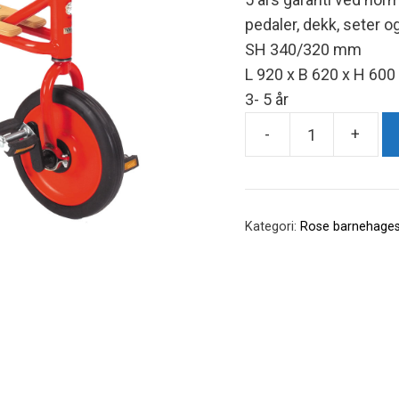
pedaler, dekk, seter og
SH 340/320 mm
L 920 x B 620 x H 60
3- 5 år
-
+
Taxi
liten
-
6066
Kategori:
Rose barnehagesy
antall