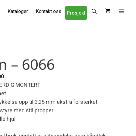
Kataloger
Kontakt oss
Prosjekt
en – 6066
ig
Nåværende
00
pris
s FERDIG MONTERT
er:
het
00.
kr 6.015,00.
kkelse opp til 3,25 mm ekstra forsterket
sstyre med stålpropper
lle hjul
al bruk, unntatt er slitasjedeler som håndtak,