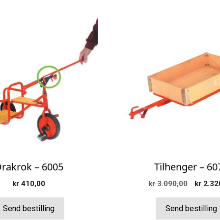
rakrok – 6005
Tilhenger – 60
Opprinn
kr
410,00
kr
3.090,00
kr
2.32
pris
var:
Send bestilling
Send bestilling
kr 3.09