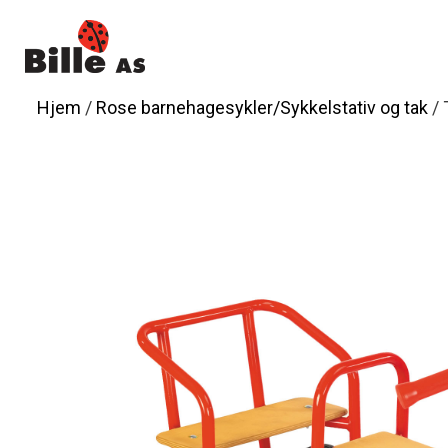
Hopp
til
innhold
Hjem
/
Rose barnehagesykler/Sykkelstativ og tak
/ 