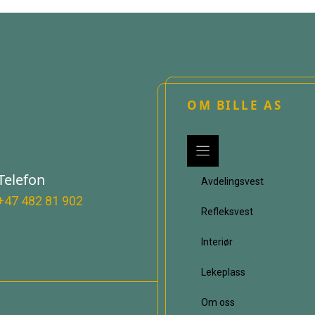
OM BILLE AS
Telefon
Avdelingsvest
+47 482 81 902
Refleksvest
Interiør
Lekeplass
Om oss