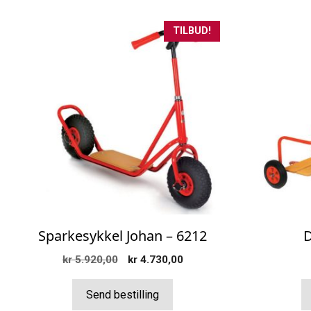
TILBUD!
Sparkesykkel Johan – 6212
D
Opprinnelig
Nåværende
kr
5.920,00
kr
4.730,00
pris
pris
var:
er:
Send bestilling
kr 5.920,00.
kr 4.730,00.