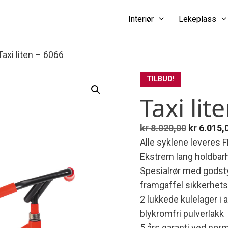
Interiør
Lekeplass
Taxi liten – 6066
TILBUD!
Taxi lit
Opprinnel
kr
8.020,00
kr
6.015,
pris
Alle syklene levere
var:
Ekstrem lang holdbar
kr 8.020,
Spesialrør med godsty
framgaffel sikkerhet
2 lukkede kulelager i a
blykromfri pulverlakk
5 års garanti ved norm