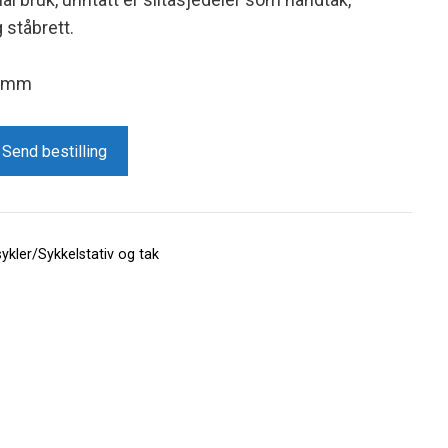
 ståbrett.
0 mm
Send bestilling
kler/Sykkelstativ og tak