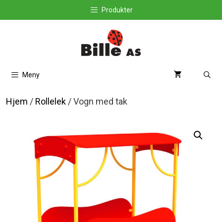
Hopp
Produkter
til
innhold
Meny
Hjem
/
Rollelek
/ Vogn med tak