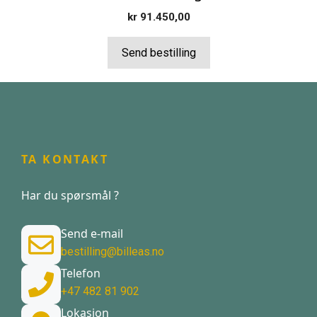
kr
91.450,00
Send bestilling
TA KONTAKT
Har du spørsmål ?
Send e-mail
bestilling@billeas.no
Telefon
+47 482 81 902
Lokasjon