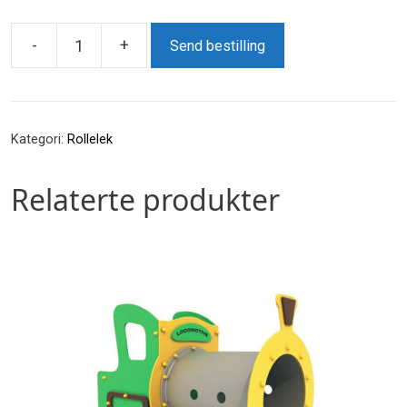
-
+
Send bestilling
Vogn
med
tak
antall
Kategori:
Rollelek
Relaterte produkter