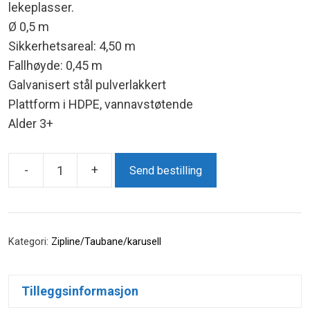
lekeplasser.
Ø 0,5 m
Sikkerhetsareal: 4,50 m
Fallhøyde: 0,45 m
Galvanisert stål pulverlakkert
Plattform i HDPE, vannavstøtende
Alder 3+
-
+
Send bestilling
Karusell
Rodeo
antall
Kategori:
Zipline/Taubane/karusell
Tilleggsinformasjon