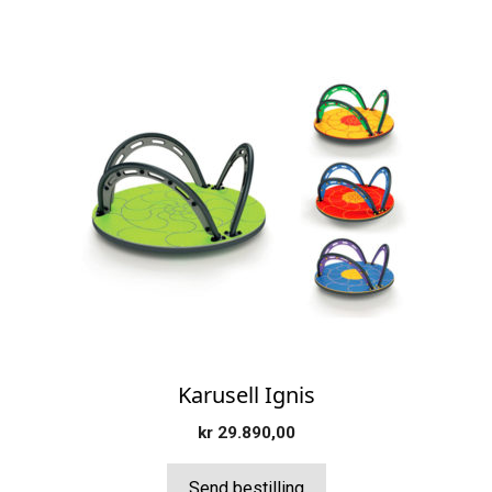
Dette
produktet
har
flere
varianter.
Alternativene
kan
velges
på
produktsiden
Karusell Ignis
kr
29.890,00
Send bestilling