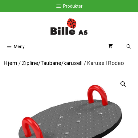
Hopp
Produkter
til
innhold
Meny
Hjem
/
Zipline/Taubane/karusell
/ Karusell Rodeo