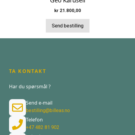
Geo Karusell
kr
21.800,00
Send bestilling
TA KONTAKT
Har du spørsmål ?
Send e-mail
bestilling@billeas.no
Telefon
+47 482 81 902