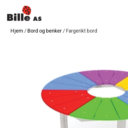
Hopp
til
innhold
Hjem
/
Bord og benker
/ Fargerikt bord