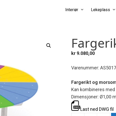
Interiør
Lekeplass
Fargeri
kr
9.080,00
Varenummer: AS501
Fargerikt og morsom
Kan kombineres med f
Dimensjoner: Ø1,00 m
Last ned DWG fil