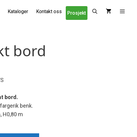
Kataloger
Kontakt oss
Prosjekt
kt bord
7S
t bord.
argerik benk.
, H0,80 m