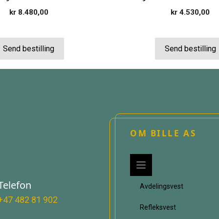
kr
8.480,00
kr
4.530,00
Send bestilling
Send bestilling
OM BILLE AS
Telefon
Avdelingsvest
+47 482 81 902
Refleksvest