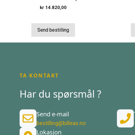
kr
14.820,00
Send bestilling
TA KONTAKT
Har du spørsmål ?
Send e-mail
bestilling@billeas.no
Lokasjon