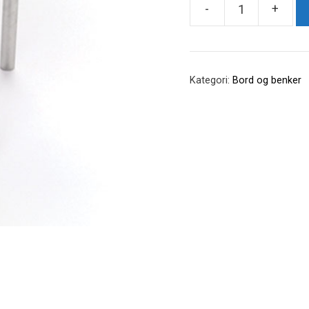
-
+
Fargerikt
bord
antall
Kategori:
Bord og benker