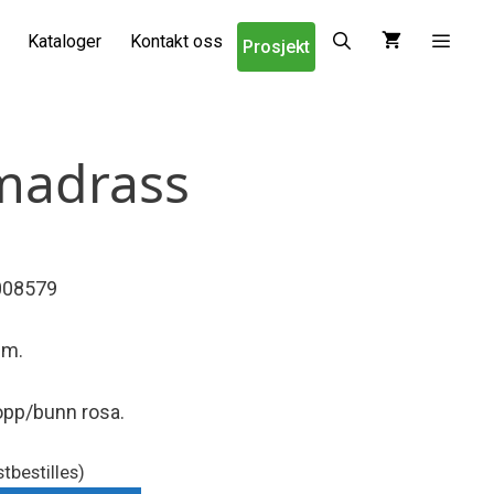
Kataloger
Kontakt oss
Prosjekt
madrass
008579
mm.
topp/bunn rosa.
tbestilles)