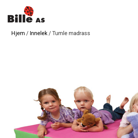
Hopp
til
innhold
Hjem
/
Innelek
/ Tumle madrass