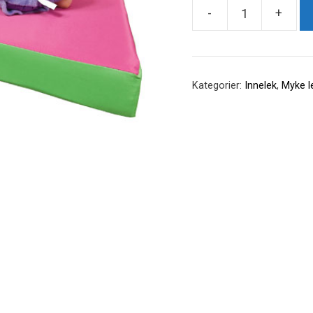
-
+
Tumle
madrass
antall
Kategorier:
Innelek
,
Myke l