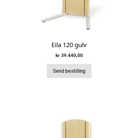
velges
på
produktsiden
Eila 120 gulv
kr
39.440,00
Send bestilling
Dette
produktet
har