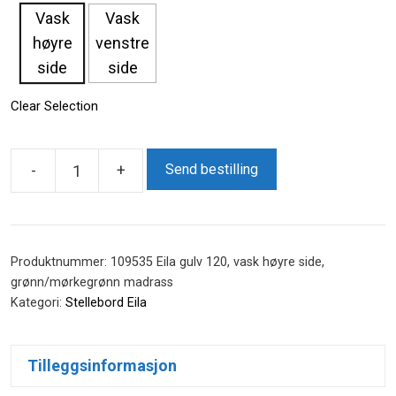
Vask
Vask
høyre
venstre
side
side
Clear Selection
-
+
Send bestilling
Eila
120
gulv
m/vask
Produktnummer:
109535 Eila gulv 120, vask høyre side,
antall
grønn/mørkegrønn madrass
Kategori:
Stellebord Eila
Tilleggsinformasjon