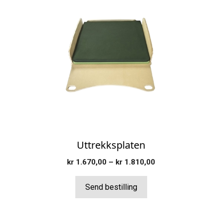
produktet
har
flere
varianter.
Alternativene
kan
velges
på
produktsiden
Uttrekksplaten
Prisområde:
kr
1.670,00
–
kr
1.810,00
kr 1.670,00
til
Send bestilling
kr 1.810,00