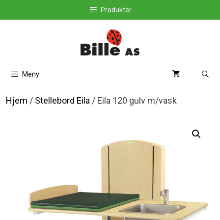
Hopp
Produkter
til
innhold
Meny
Hjem
/
Stellebord Eila
/ Eila 120 gulv m/vask