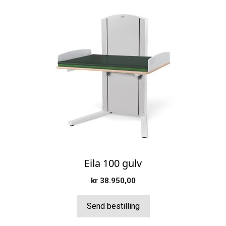
Dette
produktet
har
flere
varianter.
Alternativene
kan
velges
på
produktsiden
Eila 100 gulv
kr
38.950,00
Send bestilling