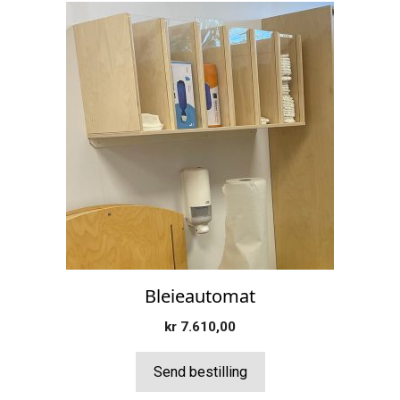
Dette
produktet
har
flere
varianter.
Alternativene
kan
velges
på
produktsiden
Bleieautomat
kr
7.610,00
Send bestilling