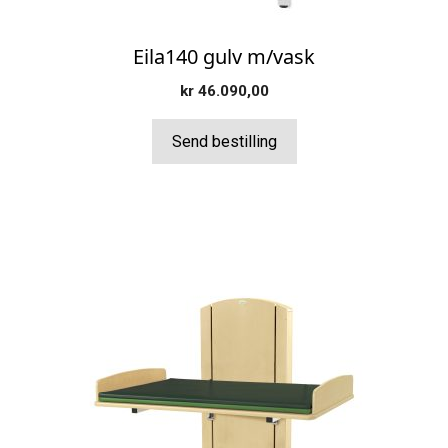
Eila140 gulv m/vask
kr
46.090,00
Send bestilling
Dette
produktet
har
flere
varianter.
Alternativene
kan