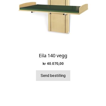
flere
varianter.
Alternativene
kan
velges
på
produktsiden
Eila 140 vegg
kr
40.070,00
Send bestilling