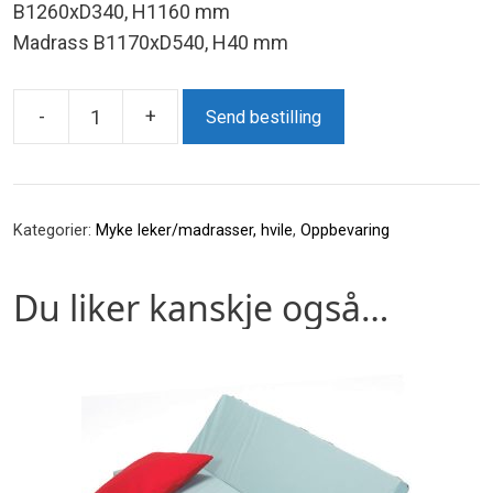
B1260xD340, H1160 mm
Madrass B1170xD540, H40 mm
-
+
Send bestilling
Viken
madrasskap
antall
Kategorier:
Myke leker/madrasser, hvile
,
Oppbevaring
Du liker kanskje også…