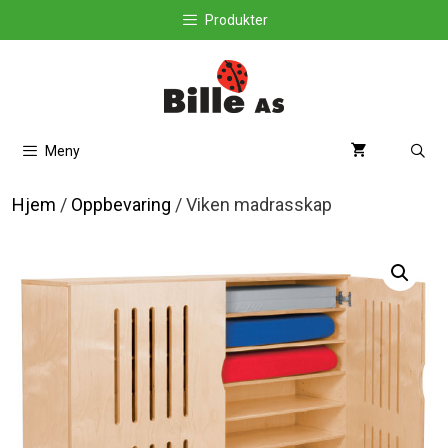
Hopp
Produkter
til
innhold
Meny
Hjem
/
Oppbevaring
/ Viken madrasskap