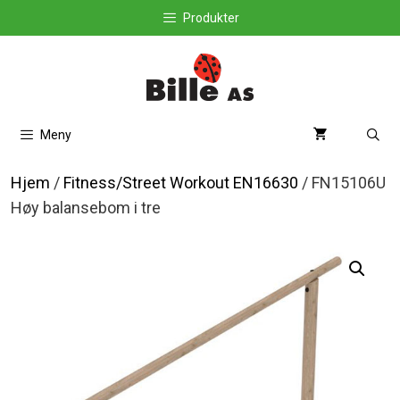
Hopp
Produkter
til
innhold
Meny
Hjem
/
Fitness/Street Workout EN16630
/ FN15106U
Høy balansebom i tre