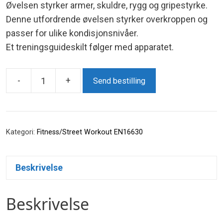
Øvelsen styrker armer, skuldre, rygg og gripestyrke.
Denne utfordrende øvelsen styrker overkroppen og
passer for ulike kondisjonsnivåer.
Et treningsguideskilt følger med apparatet.
-
+
Send bestilling
FN15106U
Høy
balansebom
i
Kategori:
Fitness/Street Workout EN16630
tre
antall
Beskrivelse
Beskrivelse