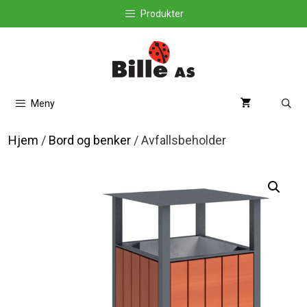
Hopp
Produkter
til
innhold
Meny
Hjem
/
Bord og benker
/ Avfallsbeholder