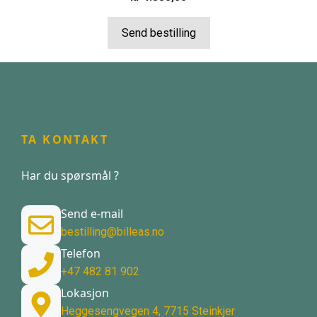
Send bestilling
TA KONTAKT
Har du spørsmål ?
Send e-mail
bestilling@billeas.no
Telefon
+47 482 81 902
Lokasjon
Heggesengvegen 4, 7715 Steinkjer