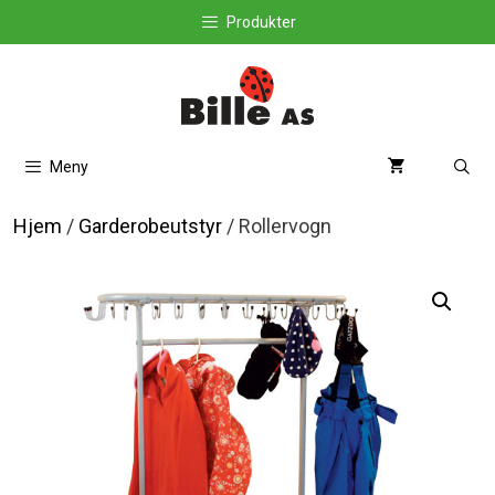
Hopp
Produkter
til
innhold
Meny
Hjem
/
Garderobeutstyr
/ Rollervogn