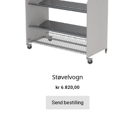
flere
varianter.
Alternativene
kan
velges
på
produktsiden
Støvelvogn
kr
6.820,00
Send bestilling