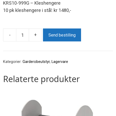
KRS10-999G – Kleshengere
10 pk kleshengere i stål: kr 1480,-
-
+
Send bestilling
Rollervogn
antall
Kategorier:
Garderobeutstyr
,
Lagervare
Relaterte produkter
Dette
produktet
har