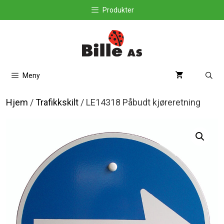
Hopp
Produkter
til
innhold
Meny
Hjem
/
Trafikkskilt
/ LE14318 Påbudt kjøreretning