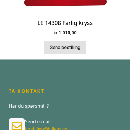
LE 14308 Farlig kryss
kr
1.010,00
Send bestilling
TA KONTAKT
Har du spørsmål ?
Send e-mail
bestilling@billeas.no