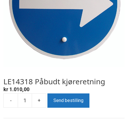
LE14318 Påbudt kjøreretning
kr
1.010,00
-
+
Send bestilling
LE14318
Påbudt
kjøreretning
antall