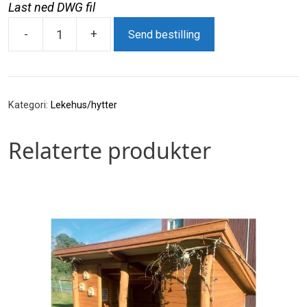
Last ned DWG fil
-
+
Send bestilling
LE20111U
Klippen
antall
Kategori:
Lekehus/hytter
Relaterte produkter