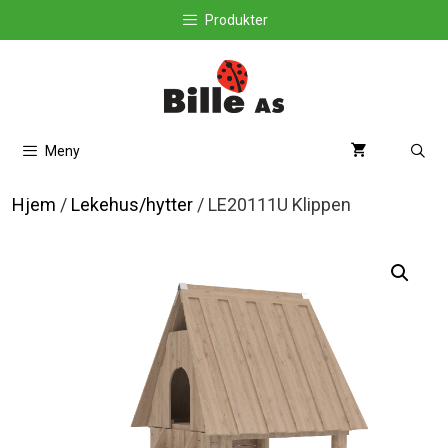
Hopp
Produkter
til
innhold
Meny
Hjem
/
Lekehus/hytter
/ LE20111U Klippen