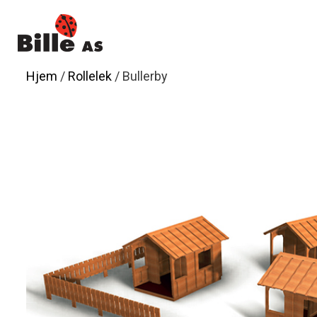
Hopp
til
innhold
Hjem
/
Rollelek
/ Bullerby