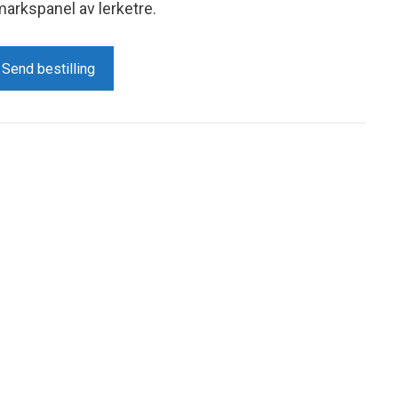
lmarkspanel av lerketre.
Send bestilling