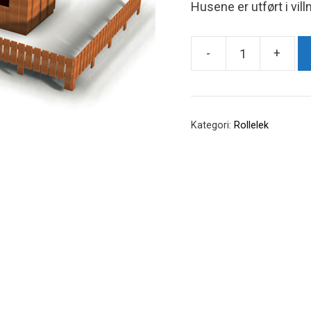
Husene er utført i vil
-
+
Bullerby
antall
Kategori:
Rollelek