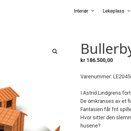
Interiør
Lekeplass
Bullerb
kr
186.500,00
Varenummer: LE2045
I Astrid Lindgrens forte
De omkranses av et fint
Fantasien får frit sp
Hvor sitter den slemme
husene?