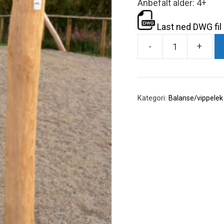
Anbefalt alder: 4+
Last ned DWG fil
-
+
Robinia
stativ
med
balanseklosser
Kategori:
Balanse/vippelek
antall