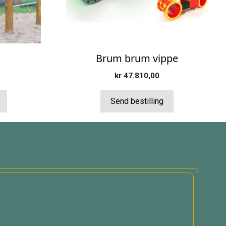
velges
på
produktsiden
Brum brum vippe
kr
47.810,00
Send bestilling