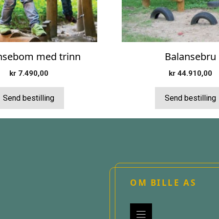
nsebom med trinn
Balansebru
kr
7.490,00
kr
44.910,00
Send bestilling
Send bestilling
OM BILLE AS