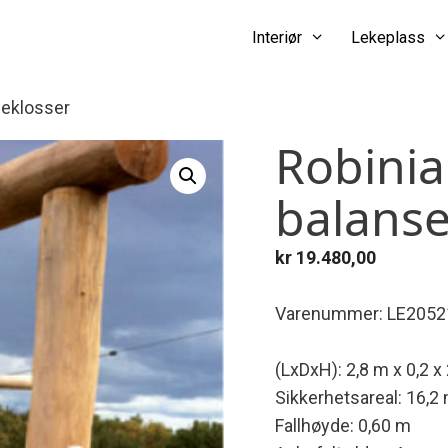
Interiør
Lekeplass
seklosser
Robinia
balanse
kr
19.480,00
Varenummer: LE2052
(LxDxH): 2,8 m x 0,2 x
Sikkerhetsareal: 16,2
Fallhøyde: 0,60 m