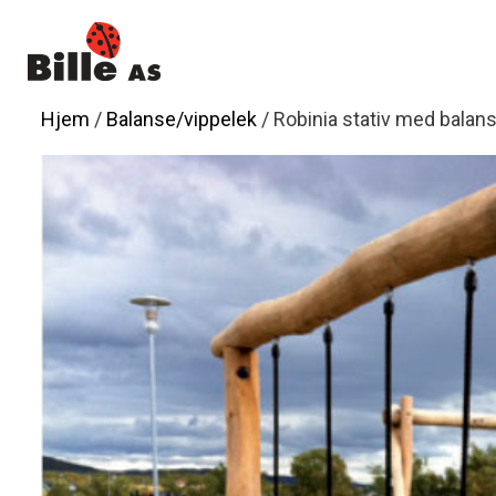
Hopp
til
innhold
Hjem
/
Balanse/vippelek
/ Robinia stativ med balan