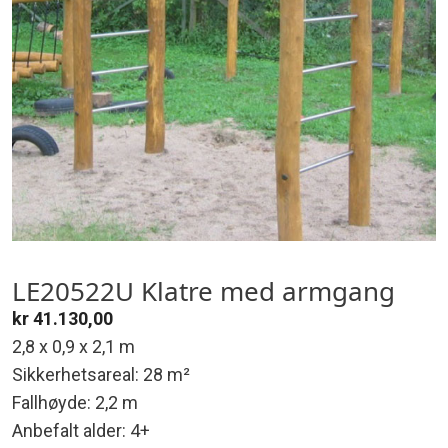
LE20522U Klatre med armgang
kr
41.130,00
2,8 x 0,9 x 2,1 m
Sikkerhetsareal: 28 m²
Fallhøyde: 2,2 m
Anbefalt alder: 4+