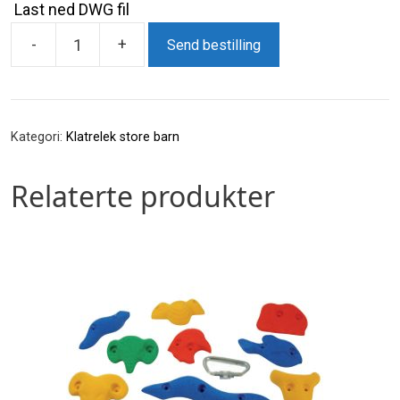
Last ned DWG fil
-
+
Send bestilling
LE20522U
Klatre
med
armgang
Kategori:
Klatrelek store barn
antall
Relaterte produkter