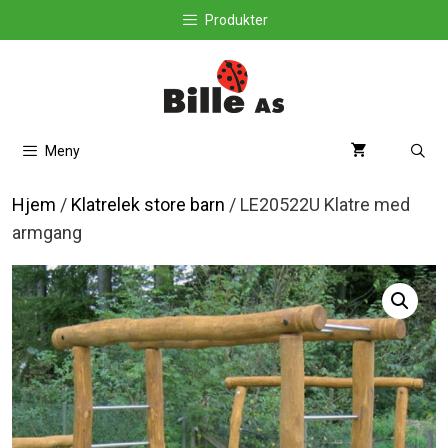
Hopp
Produkter
til
innhold
Meny
Hjem
/
Klatrelek store barn
/ LE20522U Klatre med
armgang