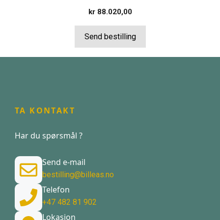
kr
88.020,00
Send bestilling
TA KONTAKT
Har du spørsmål ?
Send e-mail
bestilling@billeas.no
Telefon
+47 482 81 902
Lokasjon