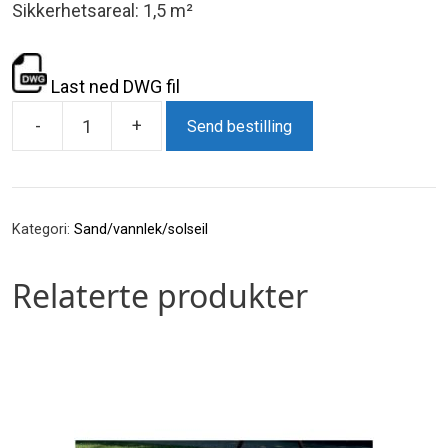
Sikkerhetsareal: 1,5 m²
Last ned DWG fil
-
+
Send bestilling
Tårn
med
3
bordplater
Kategori:
Sand/vannlek/solseil
antall
Relaterte produkter