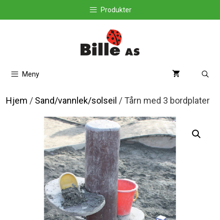
Hopp
Produkter
til
innhold
Meny
Hjem
/
Sand/vannlek/solseil
/ Tårn med 3 bordplater