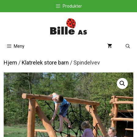
Hopp
Produkter
til
innhold
Meny
Hjem
/
Klatrelek store barn
/ Spindelvev