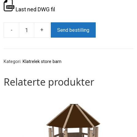
Last ned DWG fil
-
+
Send bestilling
Spindelvev
antall
Kategori:
Klatrelek store barn
Relaterte produkter