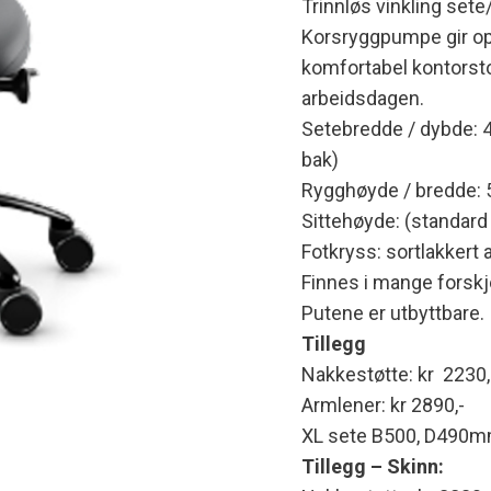
Trinnløs vinkling sete
Korsryggpumpe gir opt
komfortabel kontorsto
arbeidsdagen.
Setebredde / dybde:
bak)
Rygghøyde / bredde:
Sittehøyde: (standa
Fotkryss: sortlakker
Finnes i mange forskjel
Putene er utbyttbare.
Tillegg
Nakkestøtte: kr 2230,
Armlener: kr 2890,-
XL sete B500, D490mm
Tillegg – Skinn: