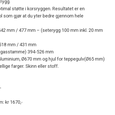
/rygg.
imal støtte i korsryggen. Resultatet er en
l som gjør at du yter bedre gjennom hele
 442 mm / 477 mm – (seterygg 100 mm inkl. 20 mm
 518 mm / 431 mm
rd gasstamme) 394-526 mm
t aluminium, Ø670 mm og hjul for teppegulv(Ø65 mm)
lige farger. Skinn eller stoff.
-
: kr 1670,-