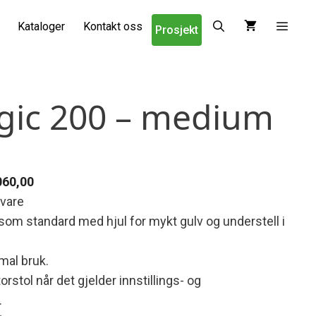
Kataloger
Kontakt oss
Prosjekt
gic 200 – medium
Prisområde:
060,00
kr 18.070,00
 vare
til
 som standard med hjul for mykt gulv og understell i
kr 28.060,00
mal bruk.
stol når det gjelder innstillings- og
.