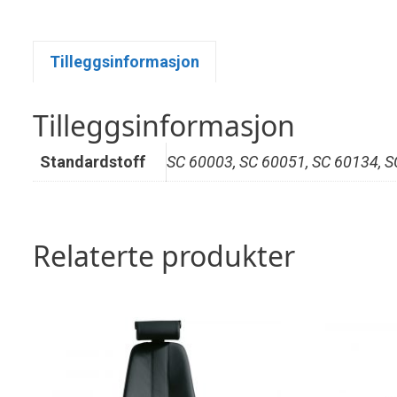
Tilleggsinformasjon
Tilleggsinformasjon
Standardstoff
SC 60003, SC 60051, SC 60134, S
Relaterte produkter
Dette
Dette
produktet
produktet
har
har