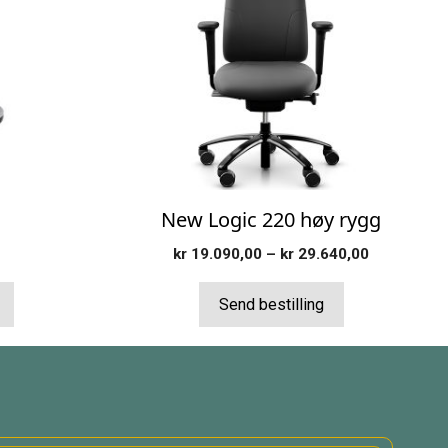
flere
varianter.
Alternativene
kan
velges
på
produktsiden
New Logic 220 høy rygg
Prisområd
kr
19.090,00
–
kr
29.640,00
kr 19.090,
til
Send bestilling
kr 29.640,