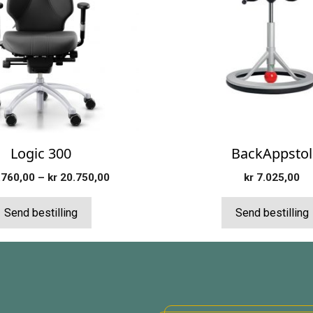
ene
den
Logic 300
BackAppstol
Prisområde:
760,00
–
kr
20.750,00
kr
7.025,00
kr 14.760,00
til
Send bestilling
Send bestilling
kr 20.750,00