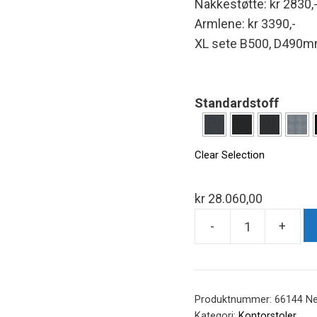
Nakkestøtte: kr 2830,
Armlene: kr 3390,-
XL sete B500, D490mm
Standardstoff
Clear Selection
kr
28.060,00
-
+
New
Logic
200
-
Produktnummer:
66144 Ne
medium
Kategori:
Kontorstoler