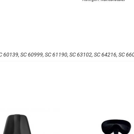
rygg
antall
C 60139, SC 60999, SC 61190, SC 63102, SC 64216, SC 660