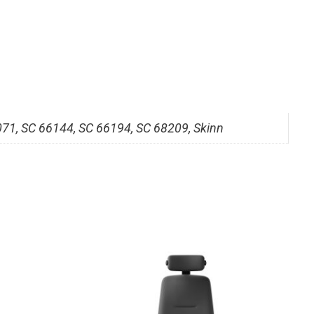
71, SC 66144, SC 66194, SC 68209, Skinn
Dette
produktet
har