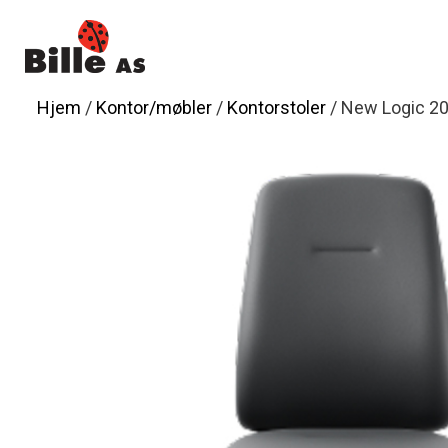
Hopp
til
innhold
Hjem
/
Kontor/møbler
/
Kontorstoler
/ New Logic 2