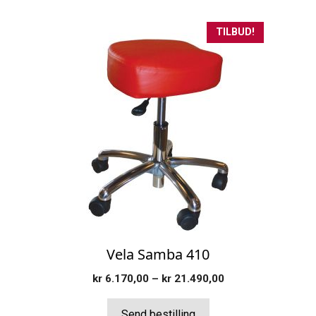
Dette
TILBUD!
produktet
har
flere
varianter.
Alternativene
kan
velges
på
produktsiden
Vela Samba 410
Prisområde:
kr
6.170,00
–
kr
21.490,00
kr 6.170,00
til
Send bestilling