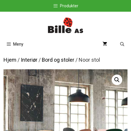
Hopp
Produkter
til
innhold
Meny
Hjem
/
Interiør
/
Bord og stoler
/ Noor stol