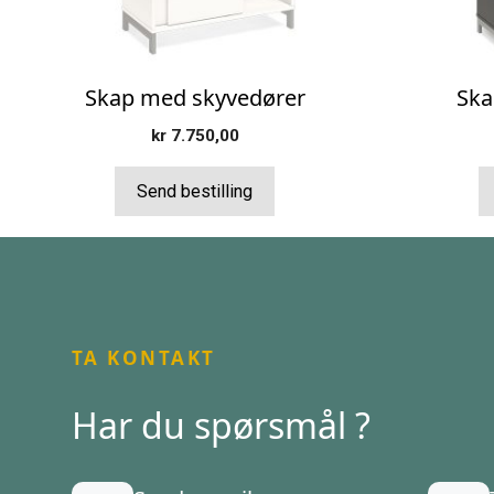
på
på
produktsiden
produktsi
Skap med skyvedører
Ska
kr
7.750,00
Send bestilling
TA KONTAKT
Har du spørsmål ?