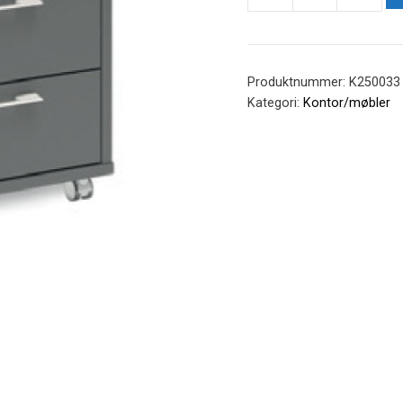
Skuffeseksjoner
4
skuffer
antall
Produktnummer:
K250033 -
Kategori:
Kontor/møbler