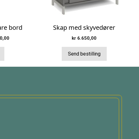
på
produktsiden
re bord
Skap med skyvedører
Prisområde:
0,00
kr
6.650,00
kr 3.620,00
til
Send bestilling
kr 6.330,00