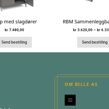
på
den
produktsiden
p med slagdører
RBM Sammenleggba
kr
7.480,00
kr
3.620,00
–
kr
6.33
Send bestilling
Send bestilling
OM BILLE AS