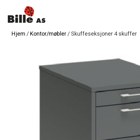
Hopp
til
innhold
Hjem
/
Kontor/møbler
/ Skuffeseksjoner 4 skuffer