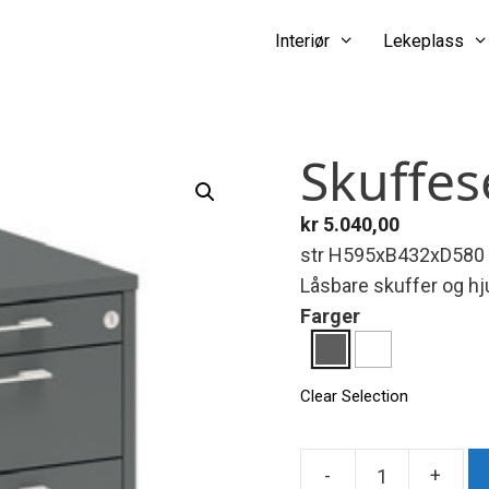
Interiør
Lekeplass
Skuffes
kr
5.040,00
str H595xB432xD58
Låsbare skuffer og hj
Farger
Clear Selection
-
+