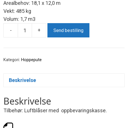
Arealbehov: 18,1 x 12,0 m
Vekt: 485 kg
Volum: 1,7 m3
-
+
Send bestilling
TH124
Hoppepute
-
16,1
Kategori:
Hoppepute
x
10,0
Beskrivelse
m
-
Beskrivelse
max
32
Tilbehør: Luftblåser med oppbevaringskasse.
pers
antall