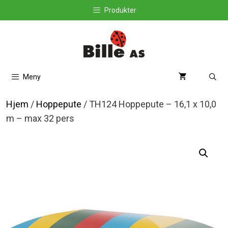
Hopp
Produkter
til
innhold
Meny
Hjem
/
Hoppepute
/ TH124 Hoppepute – 16,1 x 10,0
m – max 32 pers