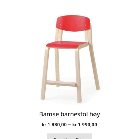
Dette
produktet
har
flere
varianter.
Alternativene
kan
velges
på
produktsiden
Bamse barnestol høy
Prisområde:
kr
1.880,00
–
kr
1.990,00
kr 1.880,00