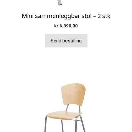
Mini sammenleggbar stol – 2 stk
kr
6.390,00
Send bestilling
Dette
produktet
har
flere
varianter.
Alternativene
kan