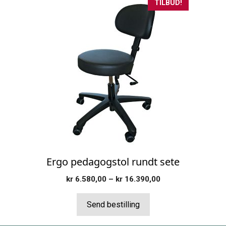
Dette
TILBUD!
produktet
har
flere
varianter.
Alternativene
kan
velges
på
produktsiden
Ergo pedagogstol rundt sete
Prisområde:
kr
6.580,00
–
kr
16.390,00
kr 6.580,00
til
Send bestilling
kr 16.390,00