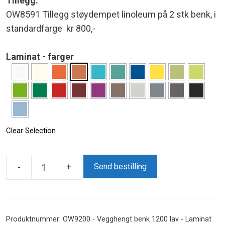
Tillegg:
OW8591 Tillegg støydempet linoleum på 2 stk benk, i
standardfarge kr 800,-
Laminat - farger
Clear Selection
-
+
Send bestilling
Vegghengt
benk
1200
lav
Produktnummer:
OW9200 - Vegghengt benk 1200 lav - Laminat