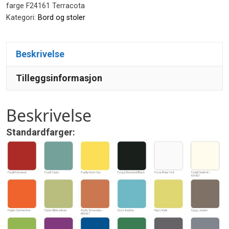
antall
farge F24161 Terracota
Kategori:
Bord og stoler
Beskrivelse
Tilleggsinformasjon
Beskrivelse
Standardfarger: