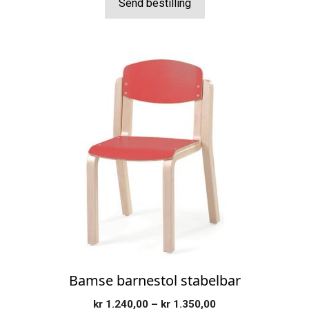
til
Send bestilling
kr 1.990,00
Dette
produktet
har
flere
varianter.
Alternativene
kan
velges
på
produktsiden
Bamse barnestol stabelbar
Prisområde:
kr
1.240,00
–
kr
1.350,00