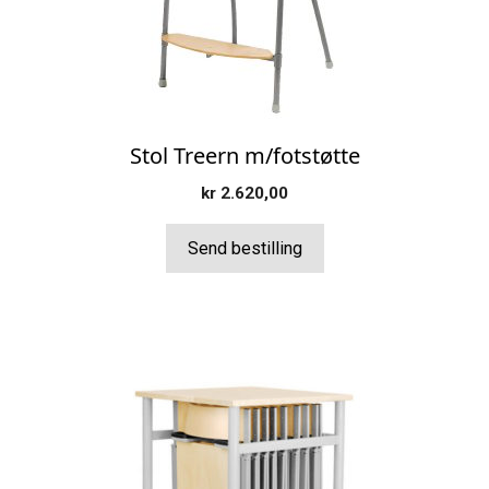
velges
på
produktsiden
Stol Treern m/fotstøtte
kr
2.620,00
Send bestilling