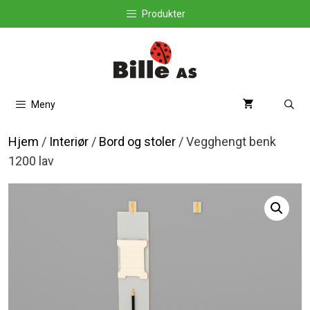
Hopp
Produkter
til
innhold
Meny
Hjem
/
Interiør
/
Bord og stoler
/ Vegghengt benk
1200 lav