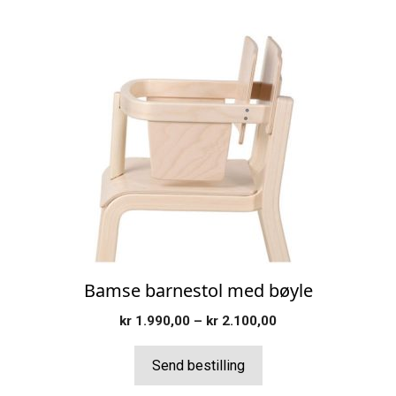
Dette
produktet
har
flere
varianter.
Alternativene
kan
velges
på
produktsiden
Bamse barnestol med bøyle
Prisområde:
kr
1.990,00
–
kr
2.100,00
kr 1.990,00
til
Send bestilling
kr 2.100,00