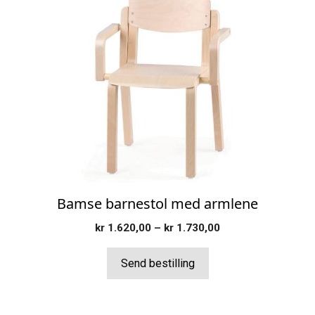
produktet
har
flere
varianter.
Alternativene
kan
velges
på
produktsiden
Bamse barnestol med armlene
Prisområde:
kr
1.620,00
–
kr
1.730,00
kr 1.620,00
til
Send bestilling
kr 1.730,00