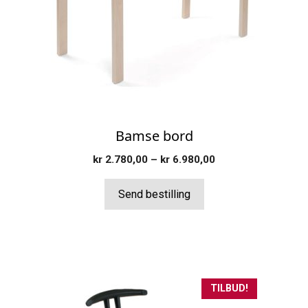
Alternativene
kan
velges
på
produktsiden
Bamse bord
Prisområde:
kr
2.780,00
–
kr
6.980,00
kr 2.780,00
til
Send bestilling
kr 6.980,00
Dette
TILBUD!
produktet