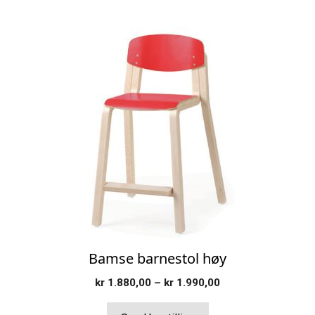
Dette
produktet
har
flere
varianter.
Alternativene
kan
velges
på
produktsiden
Bamse barnestol høy
Prisområde:
kr
1.880,00
–
kr
1.990,00
kr 1.880,00