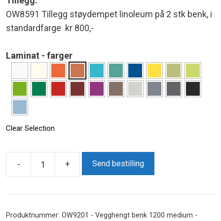
Tillegg:
OW8591 Tillegg støydempet linoleum på 2 stk benk, i
standardfarge kr 800,-
Laminat - farger
Clear Selection
-
+
Send bestilling
Vegghengt
benk
1200
medium
Produktnummer:
OW9201 - Vegghengt benk 1200 medium -