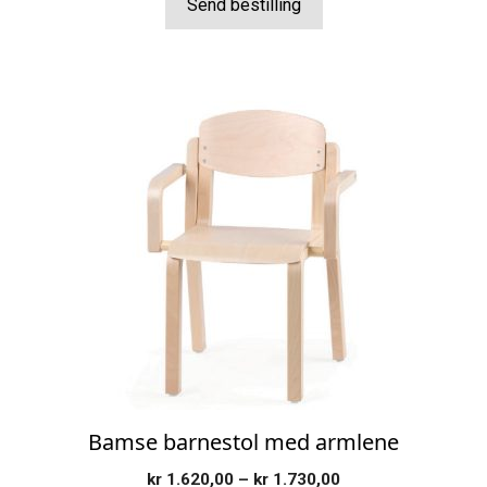
til
Send bestilling
kr 1.990,00
Dette
produktet
har
flere
varianter.
Alternativene
kan
velges
på
produktsiden
Bamse barnestol med armlene
Prisområde:
kr
1.620,00
–
kr
1.730,00