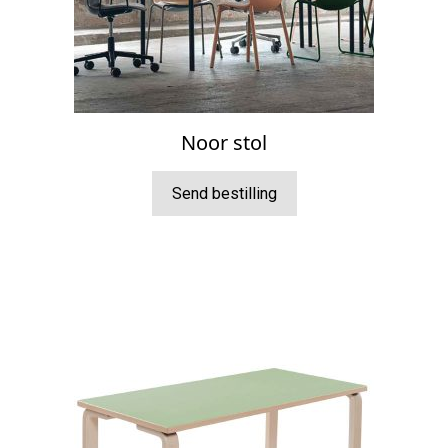
Noor stol
Send bestilling
Dette
produktet
har
flere
varianter.