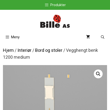
Hopp
Produkter
til
innhold
Meny
Hjem
/
Interiør
/
Bord og stoler
/ Vegghengt benk
1200 medium