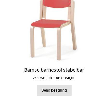
produktet
har
flere
varianter.
Alternativene
kan
velges
på
produktsiden
Bamse barnestol stabelbar
Prisområde:
kr
1.240,00
–
kr
1.350,00
kr 1.240,00
til
Send bestilling
kr 1.350,00