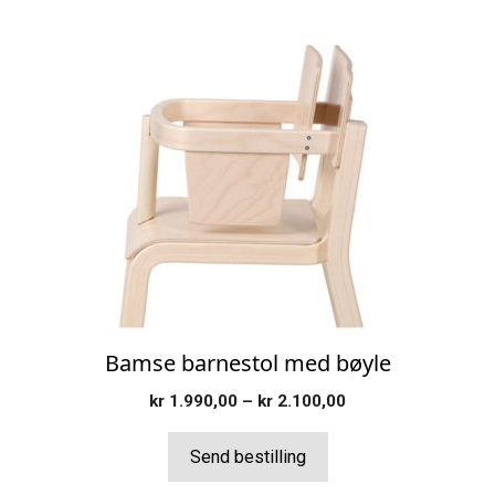
Dette
produktet
har
flere
varianter.
Alternativene
kan
velges
på
produktsiden
Bamse barnestol med bøyle
Prisområde:
kr
1.990,00
–
kr
2.100,00
kr 1.990,00
til
Send bestilling
kr 2.100,00