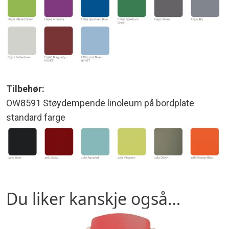
Tilbehør:
OW8591 Støydempende linoleum på bordplate
standard farge
Du liker kanskje også…
Dette