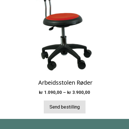
har
flere
varianter.
Alternativene
kan
velges
på
produktsiden
Arbeidsstolen Røder
Prisområde:
kr
1.090,00
–
kr
3.900,00
kr 1.090,00
til
Send bestilling
kr 3.900,00