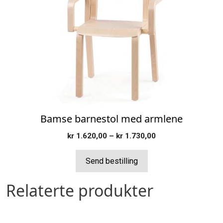
flere
varianter.
Alternativene
kan
velges
på
produktsiden
Bamse barnestol med armlene
Prisområde:
kr
1.620,00
–
kr
1.730,00
kr 1.620,00
til
Send bestilling
kr 1.730,00
Relaterte produkter