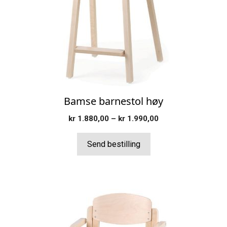
Alternativene
kan
velges
på
produktsiden
Bamse barnestol høy
Prisområde:
kr
1.880,00
–
kr
1.990,00
kr 1.880,00
til
Send bestilling
kr 1.990,00
Dette
produktet
har