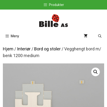
Hopp
Produkter
til
innhold
Meny
Hjem
/
Interiør
/
Bord og stoler
/ Vegghengt bord m/
benk 1200 medium