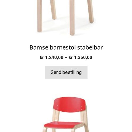
kan
velges
på
produktsiden
Bamse barnestol stabelbar
Prisområde:
kr
1.240,00
–
kr
1.350,00
kr 1.240,00
til
Send bestilling
kr 1.350,00
Dette
produktet
har
flere
varianter.