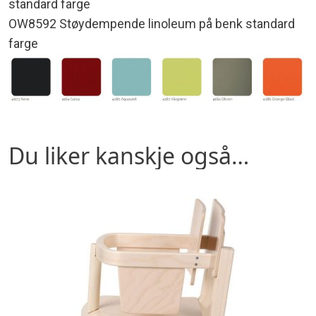
standard farge
OW8592 Støydempende linoleum på benk standard
farge
Du liker kanskje også…
Dette
produktet
har
flere
varianter.
Alternativene
kan