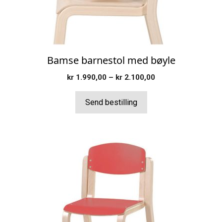
velges
på
produktsiden
Bamse barnestol med bøyle
Prisområde:
kr
1.990,00
–
kr
2.100,00
kr 1.990,00
til
Send bestilling
kr 2.100,00
Dette
produktet
har
flere
varianter.
Alternativene