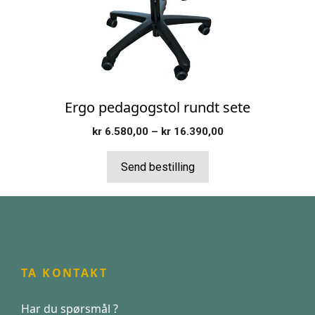
kan
velges
på
produktsiden
Ergo pedagogstol rundt sete
Prisområde:
kr
6.580,00
–
kr
16.390,00
kr 6.580,00
til
Send bestilling
kr 16.390,00
TA KONTAKT
Har du spørsmål ?