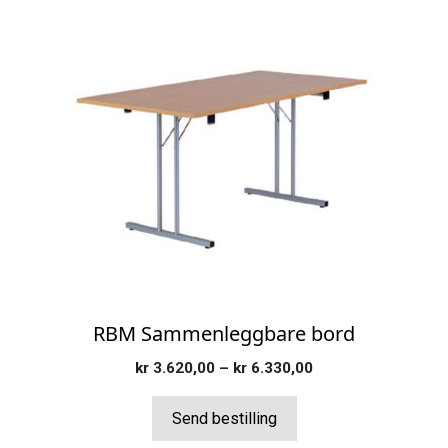
Dette
produktet
har
flere
varianter.
Alternativene
kan
velges
på
produktsiden
RBM Sammenleggbare bord
Prisområde:
kr
3.620,00
–
kr
6.330,00
kr 3.620,00
til
Send bestilling
kr 6.330,00