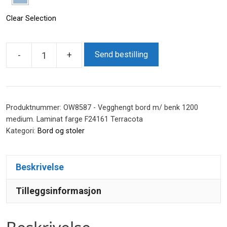
Clear Selection
-
+
Send bestilling
Vegghengt
bord
m/
benk
Produktnummer:
OW8587 - Vegghengt bord m/ benk 1200
1200
medium. Laminat farge F24161 Terracota
Kategori:
Bord og stoler
medium
antall
Beskrivelse
Tilleggsinformasjon