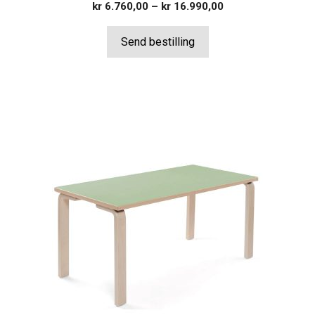
Prisområde:
kr
6.760,00
–
kr
16.990,00
kr 6.760,00
til
Send bestilling
kr 16.990,00
Dette
produktet
har
flere
varianter.
Alternativene
kan
velges
på
produktsiden