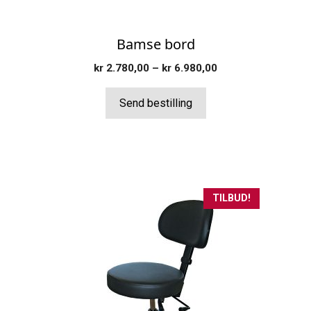
Bamse bord
Prisområde:
kr
2.780,00
–
kr
6.980,00
kr 2.780,00
til
Send bestilling
kr 6.980,00
Dette
TILBUD!
produktet
har
flere
varianter.
Alternativene