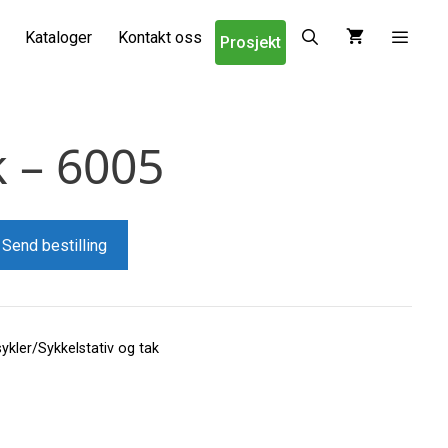
Kataloger
Kontakt oss
Prosjekt
 – 6005
Send bestilling
kler/Sykkelstativ og tak