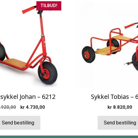
TILBUD!
sykkel Johan – 6212
Sykkel Tobias – 
Opprinnelig
Nåværende
.920,00
kr
4.730,00
kr
8.820,00
pris
pris
var:
er:
Send bestilling
Send bestilling
kr 5.920,00.
kr 4.730,00.