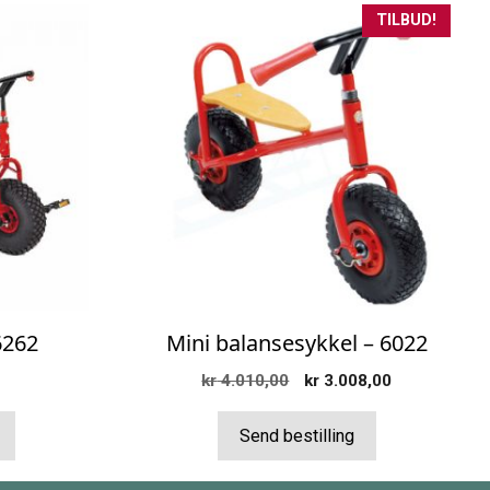
TILBUD!
6262
Mini balansesykkel – 6022
Opprinnelig
Nåværende
kr
4.010,00
kr
3.008,00
pris
pris
var:
er:
Send bestilling
kr 4.010,00.
kr 3.008,00.