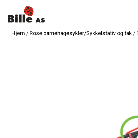
Hopp
til
innhold
Hjem
/
Rose barnehagesykler/Sykkelstativ og tak
/ 