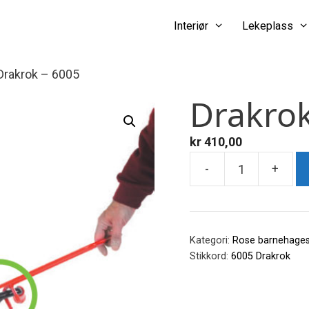
Interiør
Lekeplass
Drakrok – 6005
Drakrok
kr
410,00
-
+
Drakrok
-
6005
antall
Kategori:
Rose barnehagesy
Stikkord:
6005 Drakrok