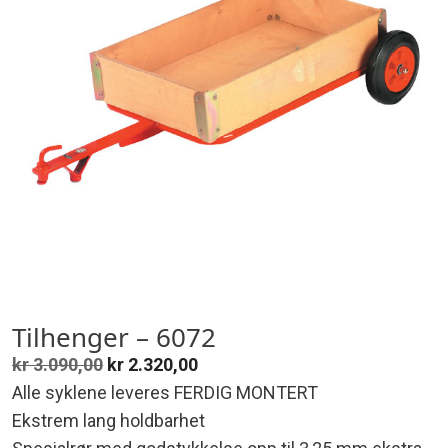
Tilhenger – 6072
Opprinnelig
Nåværende
kr
3.090,00
kr
2.320,00
pris
pris
Alle syklene leveres FERDIG MONTERT
var:
er:
Ekstrem lang holdbarhet
kr 3.090,00.
kr 2.320,00.