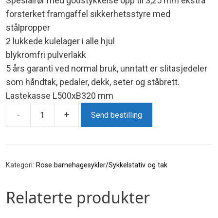
Spesialrør med godstykkelse opp til 3,25 mm ekstra
forsterket framgaffel sikkerhetsstyre med
stålpropper
2 lukkede kulelager i alle hjul
blykromfri pulverlakk
5 års garanti ved normal bruk, unntatt er slitasjedeler
som håndtak, pedaler, dekk, seter og ståbrett.
Lastekasse L500xB320 mm
-
+
Send bestilling
Tilhenger
-
6072
antall
Kategori:
Rose barnehagesykler/Sykkelstativ og tak
Relaterte produkter