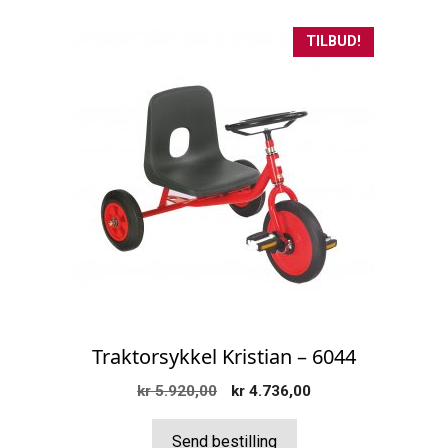
TILBUD!
Traktorsykkel Kristian – 6044
Opprinnelig
Nåværende
kr
5.920,00
kr
4.736,00
pris
pris
var:
er:
Send bestilling