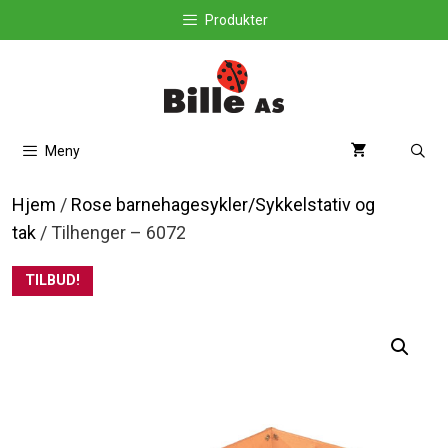
Hopp
Produkter
til
innhold
Meny
Hjem
/
Rose barnehagesykler/Sykkelstativ og
tak
/ Tilhenger – 6072
TILBUD!