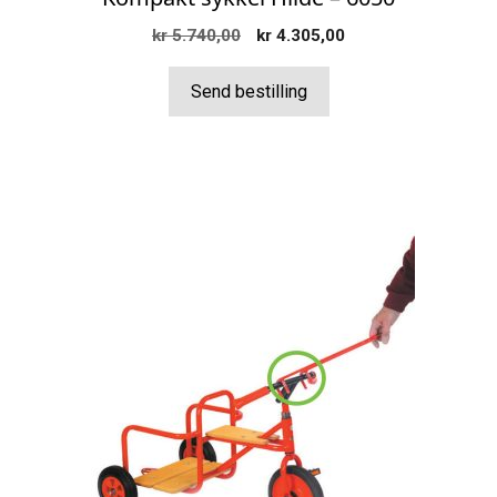
Opprinnelig
Nåværende
kr
5.740,00
kr
4.305,00
pris
pris
var:
er:
Send bestilling
kr 5.740,00.
kr 4.305,00.