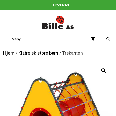
Hopp
Produkter
til
innhold
Meny
Hjem
/
Klatrelek store barn
/ Trekanten