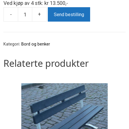
Ved kjøp av 4 stk: kr 13.500,-
-
+
Send bestilling
Junior
Bord
med
hjul
Kategori:
Bord og benker
antall
Relaterte produkter