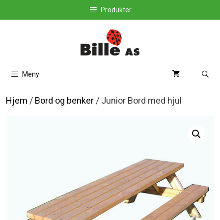
Hopp
Produkter
til
innhold
Meny
Hjem
/
Bord og benker
/ Junior Bord med hjul