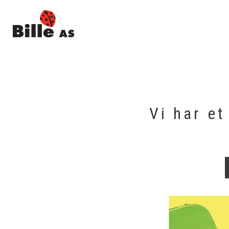
Hopp
til
innhold
Vi har et