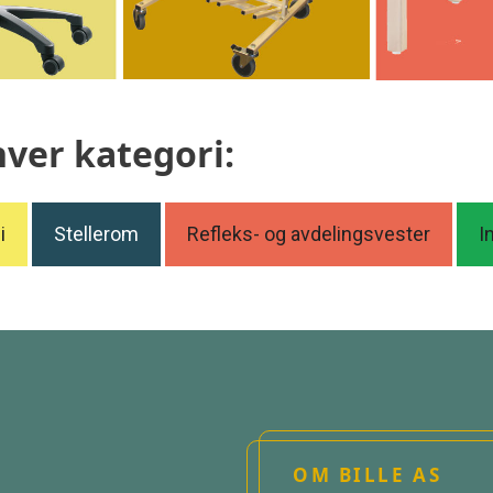
hver kategori:
i
Stellerom
Refleks- og avdelingsvester
I
OM BILLE AS