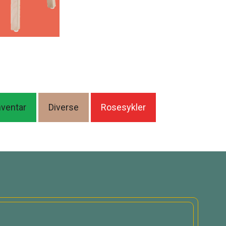
nventar
Diverse
Rosesykler