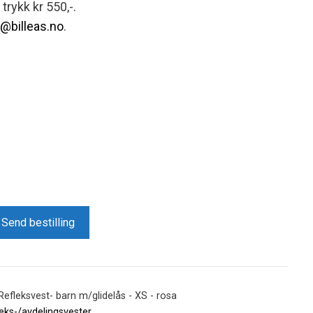
 trykk kr 550,-.
g@billeas.no
.
Send bestilling
efleksvest- barn m/glidelås - XS - rosa
eks-/avdelingsvester