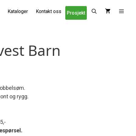
Kataloger
Kontakt oss
Prosjekt
vest Barn
 dobbelsøm.
ont og rygg.
5,-
respørsel.