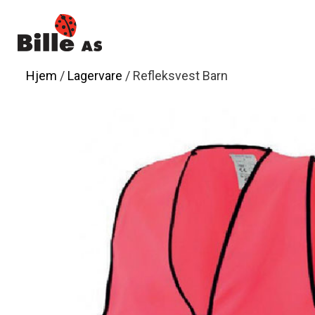
Hopp
til
innhold
Hjem
/
Lagervare
/ Refleksvest Barn