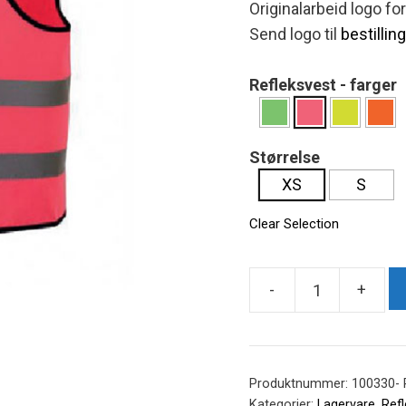
Originalarbeid logo for
Send logo til
bestillin
Refleksvest - farger
Størrelse
XS
S
Clear Selection
-
+
Refleksvest
Barn
antall
Produktnummer:
100330- R
Kategorier:
Lagervare
,
Refl