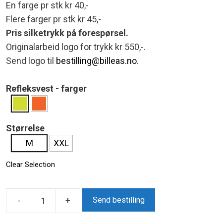
En farge pr stk kr 40,-
Flere farger pr stk kr 45,-
Pris silketrykk på forespørsel.
Originalarbeid logo for trykk kr 550,-.
Send logo til
bestilling@billeas.no
.
Refleksvest - farger
Størrelse
M
XXL
Clear Selection
-
+
Send bestilling
Refleksvest
Voksne