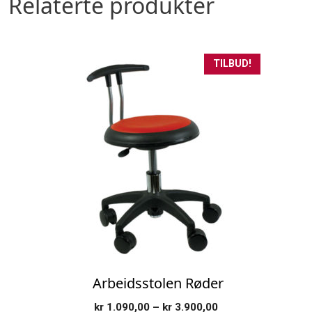
Relaterte produkter
Dette
TILBUD!
produktet
har
flere
varianter.
Alternativene
kan
velges
på
produktsiden
Arbeidsstolen Røder
Prisområde:
kr
1.090,00
–
kr
3.900,00