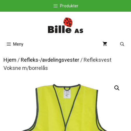
Hopp
Produkter
til
innhold
Meny
Hjem
/
Refleks-/avdelingsvester
/ Refleksvest
Voksne m/borrelås