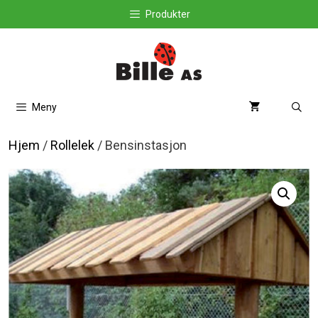
Hopp
Produkter
til
innhold
Meny
Hjem
/
Rollelek
/ Bensinstasjon