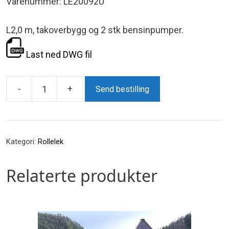
Varenummer: LE20092U
L2,0 m, takoverbygg og 2 stk bensinpumper.
Last ned DWG fil
-
+
Send bestilling
Bensinstasjon
antall
Kategori:
Rollelek
Relaterte produkter