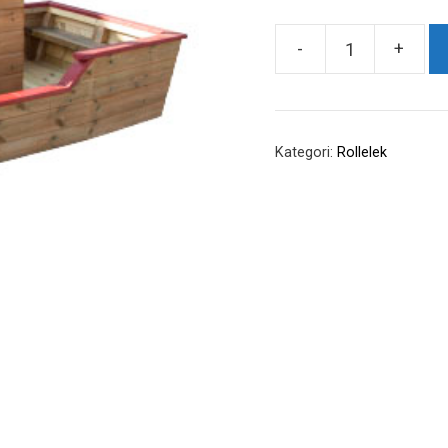
-
+
Fiskebåt,
imp.furu
antall
Kategori:
Rollelek