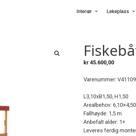
Interiør
Lekeplass
Fiskebå
kr
45.600,00
Varenummer: V41109
L3,10xB1,50, H1,50
Arealbehov: 6,10×4,5
Fallhøyde: 1,5 m
Anbefalt alder: 1+
Leveres ferdig monter