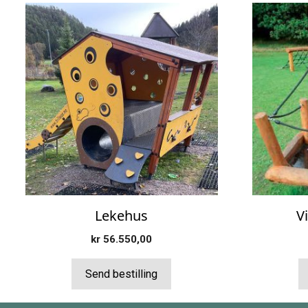
Lekehus
V
kr
56.550,00
Send bestilling