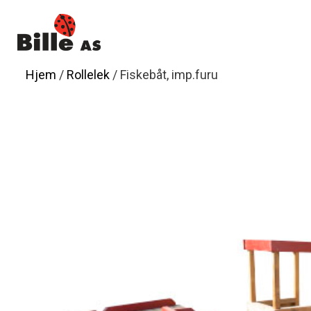
Hopp
til
innhold
Hjem
/
Rollelek
/ Fiskebåt, imp.furu