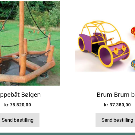
Dette
produktet
har
flere
varianter.
Alternativene
kan
velges
på
produktsiden
ippebåt Bølgen
Brum Brum bi
kr
78.820,00
kr
37.380,00
Send bestilling
Send bestilling