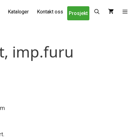
Kataloger
Kontakt oss
Prosjekt
t, imp.furu
0m
t.