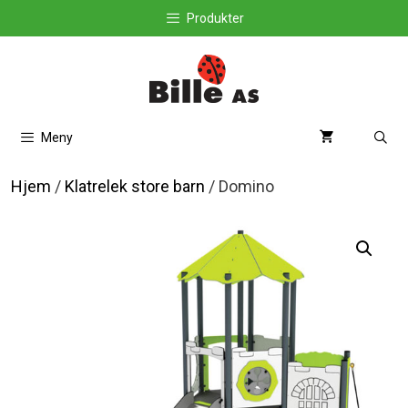
Hopp
Produkter
til
innhold
Meny
Hjem
/
Klatrelek store barn
/ Domino