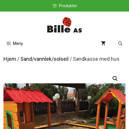
Hopp
Produkter
til
innhold
Meny
Hjem
/
Sand/vannlek/solseil
/ Sandkasse med hus