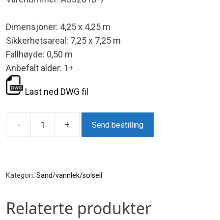
Dimensjoner: 4,25 x 4,25 m
Sikkerhetsareal: 7,25 x 7,25 m
Fallhøyde: 0,50 m
Anbefalt alder: 1+
Last ned DWG fil
-
+
Send bestilling
Sandkasse
med
hus
antall
Kategori:
Sand/vannlek/solseil
Relaterte produkter