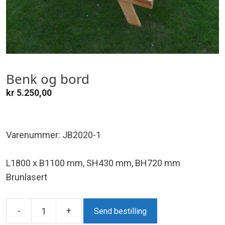
Benk og bord
kr
5.250,00
Varenummer: JB2020-1
L1800 x B1100 mm, SH430 mm, BH720 mm
Brunlasert
-
+
Send bestilling
Benk