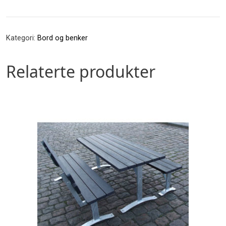
og
bord
antall
Kategori:
Bord og benker
Relaterte produkter