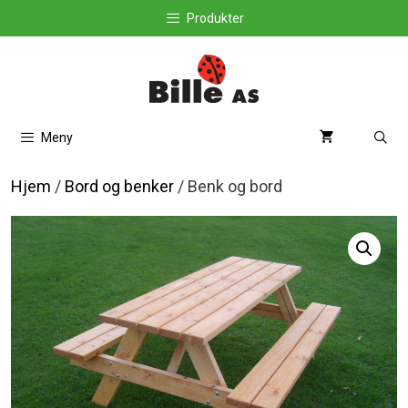
Hopp
Produkter
til
innhold
Meny
Hjem
/
Bord og benker
/ Benk og bord