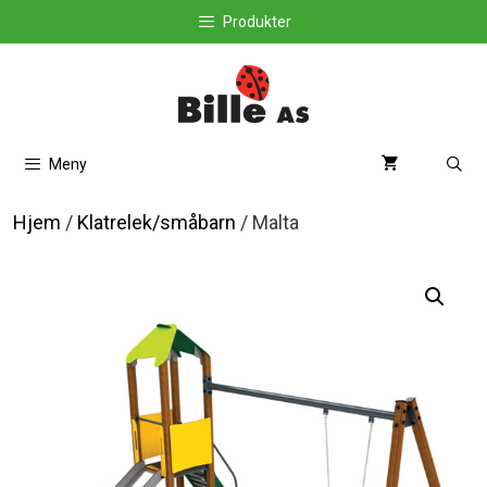
Hopp
Produkter
til
innhold
Meny
Hjem
/
Klatrelek/småbarn
/ Malta