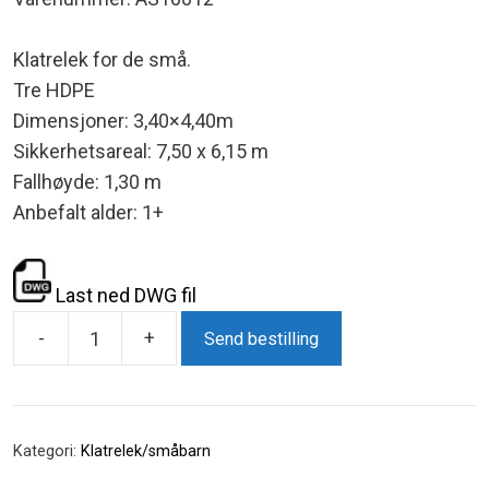
Klatrelek for de små.
Tre HDPE
Dimensjoner: 3,40×4,40m
Sikkerhetsareal: 7,50 x 6,15 m
Fallhøyde: 1,30 m
Anbefalt alder: 1+
Last ned DWG fil
-
+
Send bestilling
Malta
antall
Kategori:
Klatrelek/småbarn