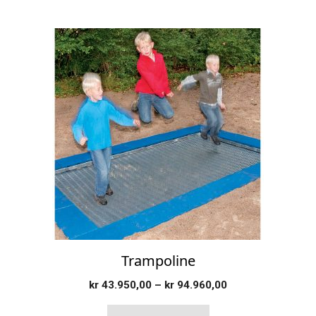
Dette
produktet
har
flere
varianter.
Alternativene
kan
velges
på
produktsiden
Trampoline
Prisområde:
kr
43.950,00
–
kr
94.960,00
kr 43.950,00