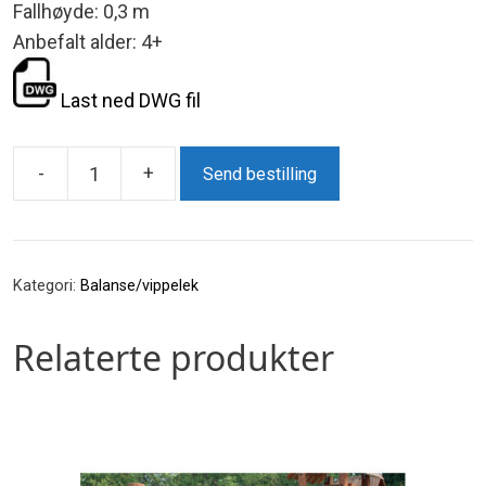
Fallhøyde: 0,3 m
Anbefalt alder: 4+
Last ned DWG fil
-
+
Send bestilling
Balansebru
antall
Kategori:
Balanse/vippelek
Relaterte produkter