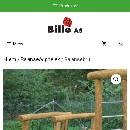
Hopp
Produkter
til
innhold
Meny
Hjem
/
Balanse/vippelek
/ Balansebru