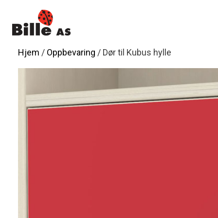
Hopp
til
innhold
Hjem
/
Oppbevaring
/ Dør til Kubus hylle