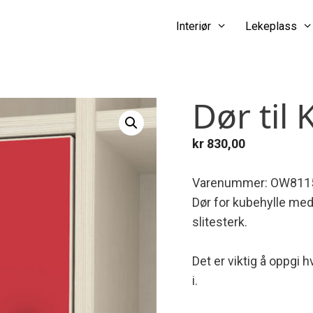
Interiør
Lekeplass
Dør til 
kr
830,00
Varenummer: OW811
Dør for kubehylle med l
slitesterk.
Det er viktig å oppg
i.