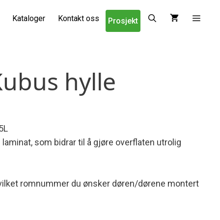
Kataloger
Kontakt oss
Prosjekt
Kubus hylle
5L
aminat, som bidrar til å gjøre overflaten utrolig
i hvilket romnummer du ønsker døren/dørene montert