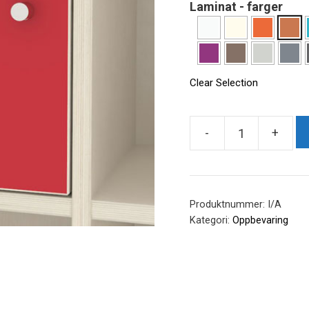
Laminat - farger
Clear Selection
-
+
Dør
til
Kubus
hylle
Produktnummer:
I/A
antall
Kategori:
Oppbevaring