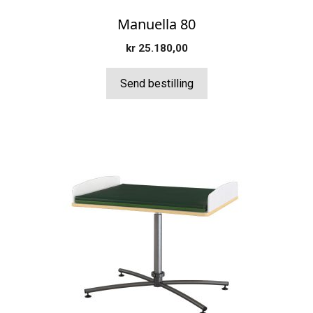
Manuella 80
kr
25.180,00
Send bestilling
Dette
produktet
har
flere
varianter.
Alternativene
kan
velges
på