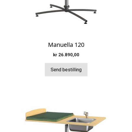
kan
velges
på
produktsiden
Manuella 120
kr
26.890,00
Send bestilling
Dette
produktet
har
flere
varianter.