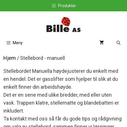
Hopp
Produkter
til
innhold
Meny
Hjem
/ Stellebord - manuell
Stellebordet Manuella høydejusterer du enkelt med
en hendel. Det er gasslifter som hjelper til slik at du
enkelt finner din arbeidshøyde.
Det er en serie med ulike bredder, med eller uten
vask. Trappen klatre, stellematte og blandebatteri er
inkludert.
Ta kontakt med oss så får du gode tips og rådgivning
om valg av stellebord, sammen finner vi løsninger