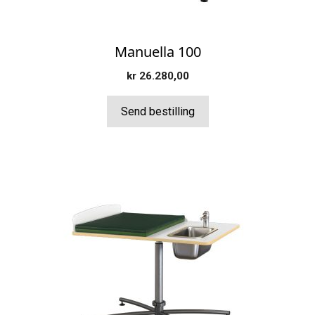
produktsiden
Manuella 100
kr
26.280,00
Send bestilling
Dette
produktet
har
flere
varianter.
Alternativene
kan
velges