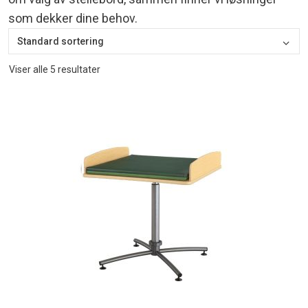
som dekker dine behov.
Viser alle 5 resultater
Dette
produktet
har
flere
varianter.
Alternativene
kan
velges
på
produktsiden