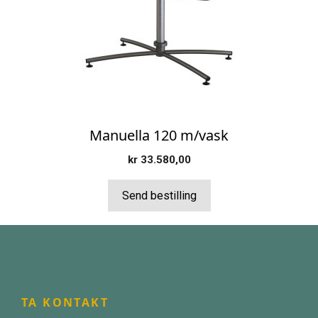
Alternativene
kan
velges
på
produktsiden
Manuella 120 m/vask
kr
33.580,00
Send bestilling
TA KONTAKT