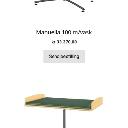
på
produktsiden
Manuella 100 m/vask
kr
33.370,00
Send bestilling
Dette
produktet
har
flere
varianter.
Alternativene