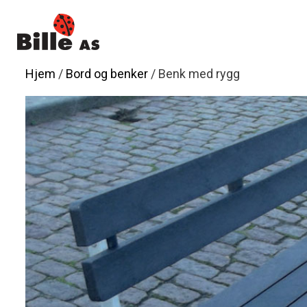
Hopp
til
innhold
Hjem
/
Bord og benker
/ Benk med rygg