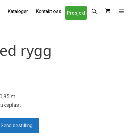
Kataloger
Kontakt oss
Prosjekt
ed rygg
0,85 m
ruksplast
Send bestilling