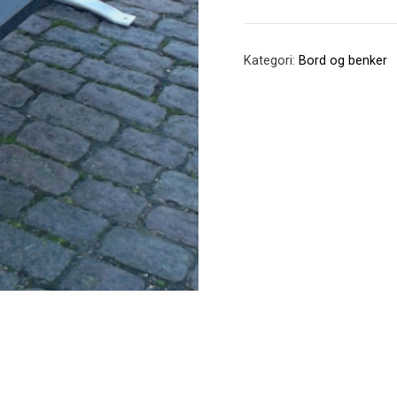
med
rygg
antall
Kategori:
Bord og benker