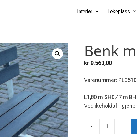
Interiør
Lekeplass
Benk m
kr
9.560,00
Varenummer: PL3510
L1,80 m SH0,47 m BH
Vedlikeholdsfri gjenb
-
+
Benk